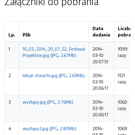
Załączniki do pobrania
Data
Liczba
Lp.
Plik
dodania
pobrań
1
10_03_2014_20_07_52_Festiwal
2014-
1099
Projektów.jpg (JPG, 2.67Mb)
03-10
razy
20:07:51
2
lekcje otwarte.jpg (JPG, 2.69Mb)
2014-
1121
03-10
razy
20:06:17
3
występy.jpg (JPG, 2.76Mb)
2014-
1060
03-10
razy
20:06:17
4
występy2.jpg (JPG, 2.80Mb)
2014-
1069
03-10
razy