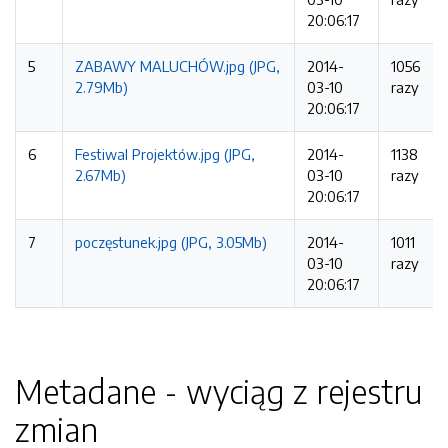
20:06:17
5
ZABAWY MALUCHÓW.jpg (JPG,
2014-
1056
2.79Mb)
03-10
razy
20:06:17
6
Festiwal Projektów.jpg (JPG,
2014-
1138
2.67Mb)
03-10
razy
20:06:17
7
poczęstunek.jpg (JPG, 3.05Mb)
2014-
1011
03-10
razy
20:06:17
Metadane - wyciąg z rejestru
zmian