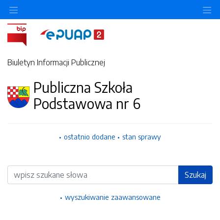
Ukryj/pokaż menu przedmiotowe
Uk
Biuletyn Informacji Publicznej
Publiczna Szkoła
Podstawowa nr 6
ostatnio dodane
stan sprawy
Wyszukiwarka
Szukaj
wyszukiwanie zaawansowane