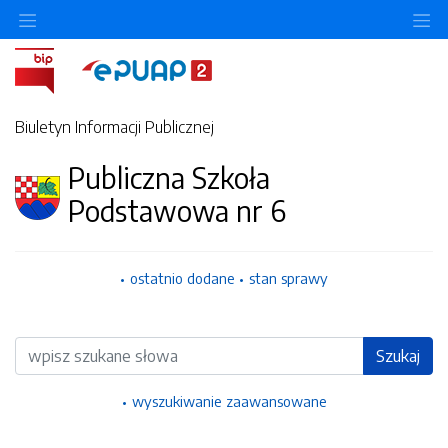
Ukryj/pokaż menu przedmiotowe
Uk
Biuletyn Informacji Publicznej
Publiczna Szkoła
Podstawowa nr 6
ostatnio dodane
stan sprawy
Wyszukiwarka
Szukaj
wyszukiwanie zaawansowane