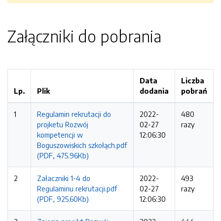
Załączniki do pobrania
Data
Liczba
Lp.
Plik
dodania
pobrań
1
Regulamin rekrutacji do
2022-
480
projketu Rozwój
02-27
razy
kompetencji w
12:06:30
Boguszowiskich szkołąch.pdf
(PDF, 475.96Kb)
2
Załaczniki 1-4 do
2022-
493
Regulaminu rekrutacji.pdf
02-27
razy
(PDF, 925.60Kb)
12:06:30