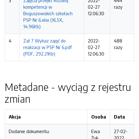
3
Zajęcia proejkt Rozwój
2022-
444
kompetencji w
02-27
razy
Boguszowiskich szkołach
12:06:30
PSP Nr 6.xlsx (XLSX,
14.96Kb)
4
Zał 7 Wykaz zajęć do
2022-
488
realizacji w PSP Nr 6.pdf
02-27
razy
(PDF, 292.21Kb)
12:06:30
Metadane - wyciąg z rejestru
zmian
Akcja
Osoba
Data
Dodanie dokumentu:
Ewa
27-02-
Żuk
2022