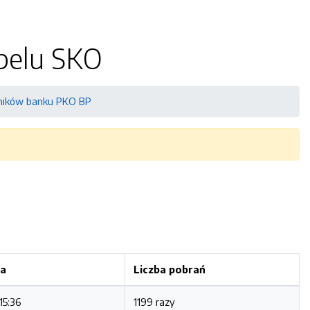
apelu SKO
wników banku PKO BP
ia
Liczba pobrań
15:36
1199 razy