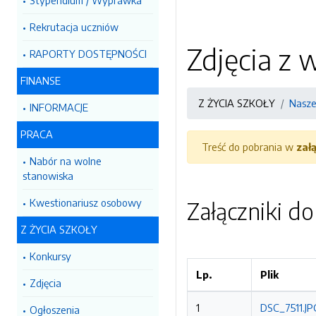
Stypendium / Wyprawka
Rekrutacja uczniów
Zdjęcia z 
RAPORTY DOSTĘPNOŚCI
FINANSE
Z ŻYCIA SZKOŁY
Nasze
INFORMACJE
PRACA
Treść do pobrania w
zał
Nabór na wolne
stanowiska
Kwestionariusz osobowy
Załączniki d
Z ŻYCIA SZKOŁY
Konkursy
Lp.
Plik
Zdjęcia
1
DSC_7511.JP
Ogłoszenia