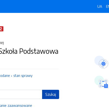
UA
E
nej
 Szkoła Podstawowa
dodane
stan sprawy
Szukaj
anie zaawansowane