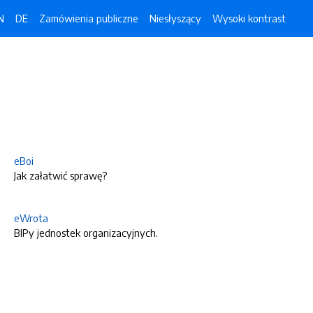
N
DE
Zamówienia publiczne
Niesłyszący
Wysoki kontrast
eBoi
Jak załatwić sprawę?
eWrota
BIPy jednostek organizacyjnych.