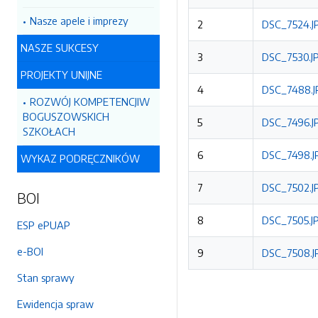
Nasze apele i imprezy
2
DSC_7524.JP
NASZE SUKCESY
3
DSC_7530.JP
PROJEKTY UNIJNE
4
DSC_7488.JP
ROZWÓJ KOMPETENCJIW
BOGUSZOWSKICH
5
DSC_7496.JP
SZKOŁACH
6
DSC_7498.JP
WYKAZ PODRĘCZNIKÓW
7
DSC_7502.JP
BOI
8
DSC_7505.JP
ESP ePUAP
e-BOI
9
DSC_7508.JP
Stan sprawy
Ewidencja spraw