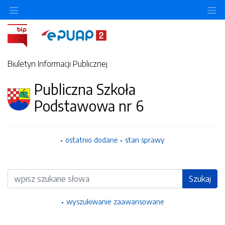
Ukryj/pokaż menu przedmiotowe
Uk
Biuletyn Informacji Publicznej
Publiczna Szkoła
Podstawowa nr 6
ostatnio dodane
stan sprawy
Wyszukiwarka
Szukaj
wyszukiwanie zaawansowane